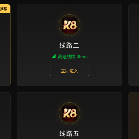
成功案例
首页
成功案例