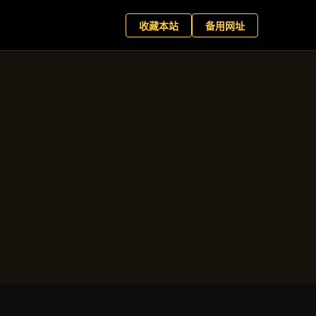
向
+
现在预约