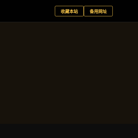
向
+
现在预约