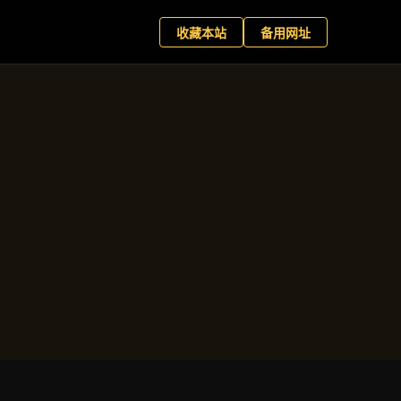
向
+
现在预约