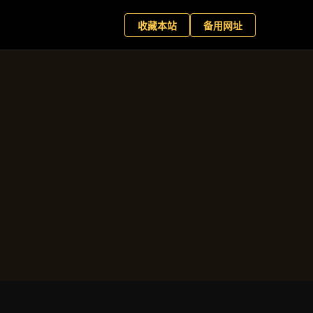
向
+
现在预约