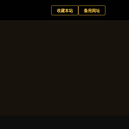
向
+
现在预约