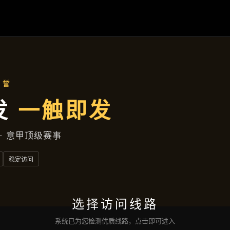
首页
了解
凯发娱乐登录
成功案例
公司动态
服务方
联络
凯发的网址