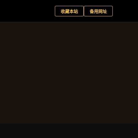
向
+
现在预约