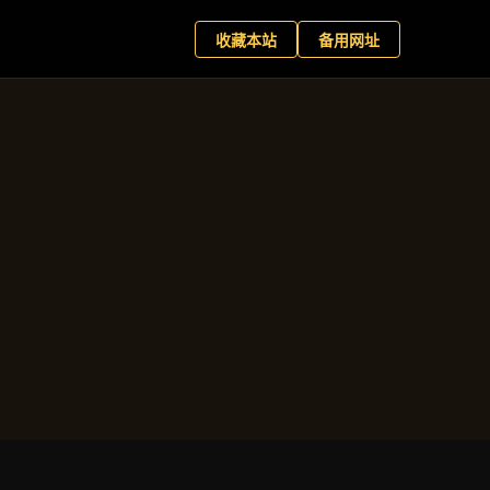
向
+
现在预约