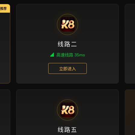
公司动态
首页
公司动态