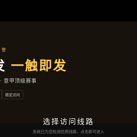
首页
了解
凯发娱乐登录
成功案例
公司动态
服务方
联络
凯发的网址