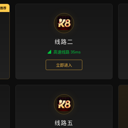
公司动态
首页
公司动态